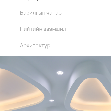
Барилгын чанар
Хийц - Бүрэн цутгамал карказь, Basalt wool чулуун
Нийтийн эзэмшил
хөвөн дулаалга ашигласан. Зуурмаг - 400М марктай
Премиум конкрит Арматур- Улаанбаатар
Цахилгаан шат - Эвдэрдэггүй ган хийц, чулуун шалтай,
Архитектур
менежментийн ХХК- ийн Орос арматур Суурь- 8 баллд
хурдны үзүүлэлт 2м сек, 800 кг даац бүхий өндөр
тэсвэртэй чийг тусгаарлах нил суурь Фасад - 1-2
зэрэглэлийн хос цахилгаан шат. Аваарын гарц - Олон
Амбассадор Резиденc орон сууцны архитектур
давхарт төмөр тор байгалийн чулуун фасадтай 3-16
улсын аюулгүй байдлын стандарт хангасан галын
төлөвлөлтийг Япон улсад төдийгүй олон улсад
давхарт төмөр тор, металл хавтанг хослуулан хийсэн
хаалга.
танигдсан чадварлаг архитектор ноён Акихиса
фасадтай. Цонх- Цаг уурын халуун хүйтний өөрчлөлтийг
Кагэяама гүйцэтгэсэн юм. Ноён Акихиса Кагэяама нь
даах чадвартай 3давхар шилтэй. Цахилгаан тоноглол-
хэрэгжүүлж буй төсөл бүрдээ зориулж тухайн улс орны
Цахилгааны утас Legrand бренд, цахилгаан удирдах
өв соёл, онцлог, түүхийг орчин үеийн архитехтур
самбар /Герман улсын Schneider бренд/ Цахилгаан
төлөвлөлттэй хослуулж төлөвлөдгөөрөө онцлогтой
тасарсан үед лифт болон коридорын гэрэл бүрэн
юм. Амбассадор Pезиденc орон сууцны экстерьер