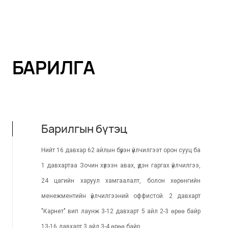
БАРИЛГА
Барилгын бүтэц
Нийт 16 давхар 62 айлын бүрэн үйлчилгээт орон сууц ба
1 давхартаа Зочин хүлээн авах, үдэн гаргах үйлчилгээ,
24 цагийн харуул хамгаалалт, болон хөрөнгийн
менежментийн үйлчилгээний оффистой. 2 давхарт
"Карнет" вип лаунж 3-12 давхарт 5 айл 2-3 өрөө байр
13-16 давхарт 3 айл 3-4 өрөө байр