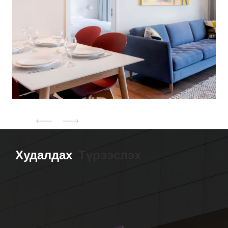
Худалдах
Түрээслэх