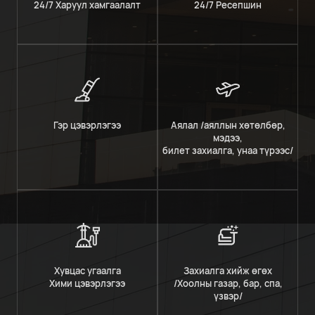
24/7 Харуул хамгаалалт
24/7 Ресепшин
Гэр цэвэрлэгээ
Аялал /аяллын хөтөлбөр,
мэдээ,
билет захиалга, унаа түрээс/
Хувцас угаалга
Захиалга хийж өгөх
Хими цэвэрлэгээ
/Хоолны газар, бар, спа,
үзвэр/