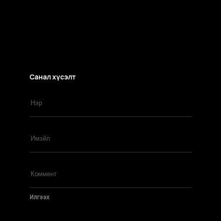
Санал хүсэлт
Илгээх