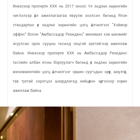
Инвескор проперти ХХК нь 2017 оноос Үл хөдлөх хөрөнгийн
чиглэлээр үйл ажиллагаагаа явуулж эхэлсэн бөгөөд Япон
стандартын үл хөдлөх хөрөнгийн цогц үйлчилгээг "Хоймор
оффис" болон "Aмбассадор Резиденс" минимал хэв шинжийг
агуулсан орон сууцны төсөлд онцгой эрхтэйгээр ажиллаж
байна. Инвескор проперти ХХК нь Aмбассадор Резиденс
төслийн албан ёсны борлуулагч бөгөөд үл хөдлөх хөрөнгийн
менежментийн цогц үйлчилгээг оршин суугчдын эрүүл, аюулгүй,
тав тухтай хэрэгцээ шаардлагад нийцүүлэн хүргэхээр зорин
ажиллаж байна.