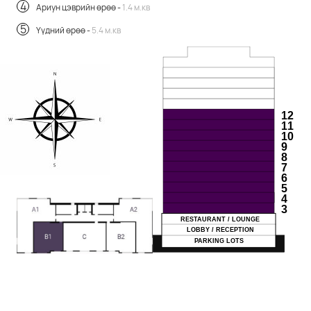
Ариун цэврийн өрөө -
1.4 м.кв
Үүдний өрөө -
5.4 м.кв
12
11
10
9
8
7
6
5
4
3
RESTAURANT / LOUNGE
LOBBY / RECEPTION
PARKING LOTS