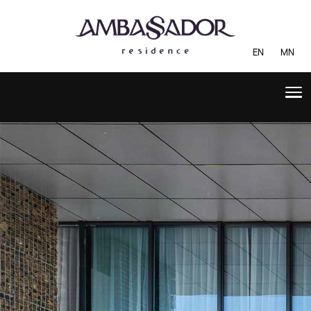
EN
MN
ТАНИЛЦУУЛГА
БАРИЛГА
ОРОН СУУЦ
ҮЙЛЧИЛГЭЭ
ЗУРГИЙН ЦОМОГ