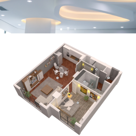
ажиллана.
төлөвлөлтийн онцлог нь Монголын эртний өв соёл
болох Чулуун хөшөө Монгол айлын хойморт байрлах
Авдарыг байгалын чулууг төмөр тор, металл
хавтантай хослуулан урт хугацаанд бат бөх оршин
тогтнох, тогтвортой байдлыг илэрхийлэл болгон
төлөвлөсөн юм.